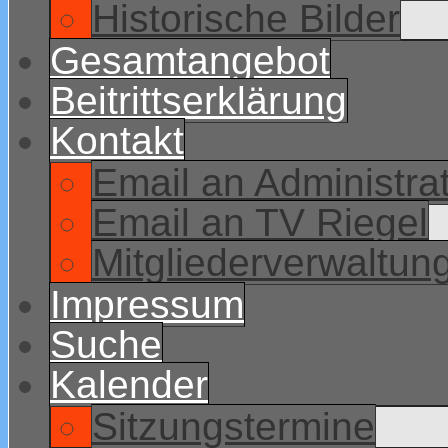
Historische Bilder
Gesamtangebot
Beitrittserklärung
Kontakt
Email an Administra
Email an TV Riegel
Mitgliederverwaltun
Impressum
Suche
Kalender
Sitzungstermine