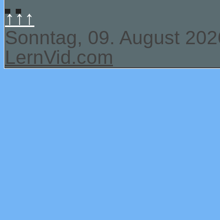
↑↑↑
Sonntag, 09. August 202
LernVid.com